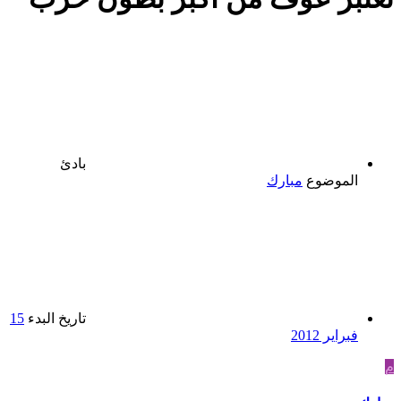
بادئ
الموضوع
مبارك
تاريخ البدء
15
فبراير 2012
م