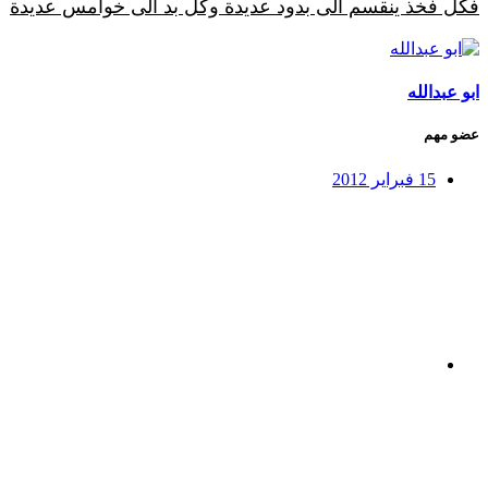
فكل فخذ ينقسم الى بدود عديدة وكل بد الى خوامس عديدة
ابو عبدالله
عضو مهم
15 فبراير 2012