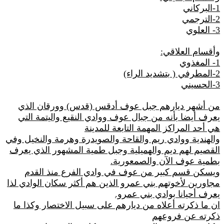
1-البركاني
2-الترجمي
3- العلوي
وأقسام العلاقي:
1- المغذوي
2-المطرفي ( بتشديد الراء)
3-الحسيني
من أشهر ديارهم جبل عوف أدقس (قدس) وورقان الذي
يعرف أيضا بأنه من جبال عوف ووادي النقيع واليتمة التي
هي أحد المراكز المهمة التابعة للمدينة
والهندية ووادي ريم والقاحة والصويدرة وهرمة والنخيل وفي
القصيم لهم ديم والهميلية وجبل طمية المشهور الذي يعرف
بطمية عوف الآن والصمعورية.
ويسكن قسم كبير من عوف في وادي الفرع منذ القدم
مجاورين لأخوتهم بني عمرو الذين هم أكثر سكان الوادي لذا
يعرف أحيانا بوادي بني عمرو.
ان ما ذكرته أعلاه من ديارهم على سبيل الاختصار وكذا ما
ذكرته عن فروعهم