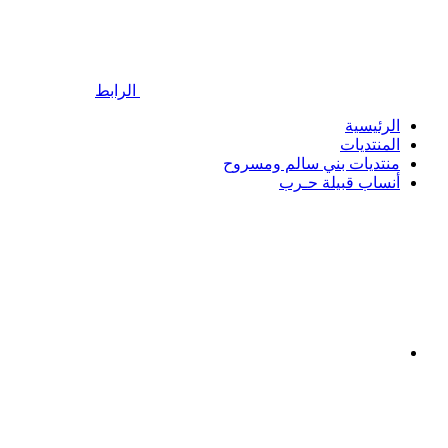
الرابط
الرئيسية
المنتديات
منتديات بني سالم ومسروح
أنساب قبيلة حـرب