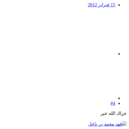
15 فبراير 2012
#4
جزاك الله خير