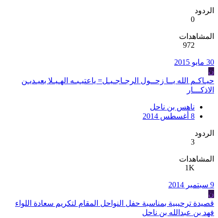
الردود
0
المشاهدات
972
30 مايو 2015
ن
حيـاكـم الله يــا زحــول الرجـاجـيـل= ياعتيـبـه الهـيـلا بعيـديـن
الاذكـــار
ناهس بن ناحل
8 أغسطس 2014
الردود
3
المشاهدات
1K
9 سبتمبر 2014
ن
قصيدة ترحيبية بمناسبة حفل النواحل المقام لتكريم سعادة اللواء
فهد بن عبدالله بن ناحل