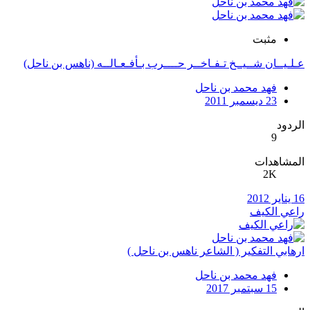
مثبت
عـلـيــان شــيــخ تـفـاخــر حــــرب بـأفـعـالــه (ناهس بن ناحل)
فهد محمد بن ناحل
23 ديسمبر 2011
الردود
9
المشاهدات
2K
16 يناير 2012
راعي الكيف
ارهابي التفكير ( الشاعر ناهس بن ناحل )
فهد محمد بن ناحل
15 سبتمبر 2017