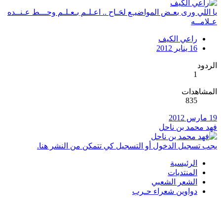
يا اللي ورى بعـض المواضيـع لحَـاح .. اعـلـم بـعـلـم وحـــط عـنــده
عـلامــه
راعي الكيف
16 يناير 2012
الردود
1
المشاهدات
835
19 مارس 2012
فهد محمد بن ناحل
يجب تسجيل الدخول أو التسجيل كي تتمكن من النشر هنا.
الرئيسية
المنتديات
الشعر الشعبي
دواوين شعراء حـرب