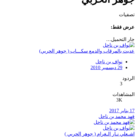
تصفيات
عرض فقط:
جار التحميل…
عديت بالمرقاب والدمع سكـــاب ( جوهر الحربي)
نواف بن ناحل
29 ديسمبر 2010
الردود
3
المشاهدات
3K
17 يناير 2017
فهد محمد بن ناحل
اشـعلي نـار الـغرام ( جوهر الحربي )