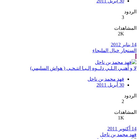
30 أبريل 2011
الردود
3
المشاهدات
2K
14 يناير 2012
السنجار خيال المليحاء
ا
لا و آهنـي الـلـي دلــوه إلـيـا انتـحـى ( هواش السليمي)
فهد محمد بن ناحل
30 أبريل 2011
الردود
2
المشاهدات
1K
14 أكتوبر 2011
فهد محمد بن ناحل