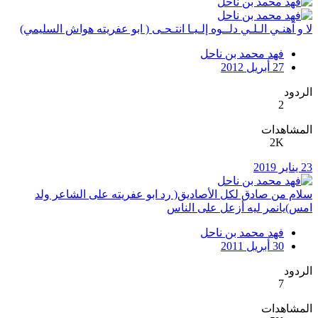
لا و آهنـي الـلـي دلــوه إلـيـا انتـحـى ( ابو عفريته هواش السليمي)
فهد محمد بن ناحل
27 أبريل 2012
الردود
2
المشاهدات
2K
23 يناير 2019
سلام من صادق لكل الأصاديق( رد ابو عفريته على الشاعر ولد
امس)يانمر ليه أزعل على الناس
فهد محمد بن ناحل
30 أبريل 2011
الردود
7
المشاهدات