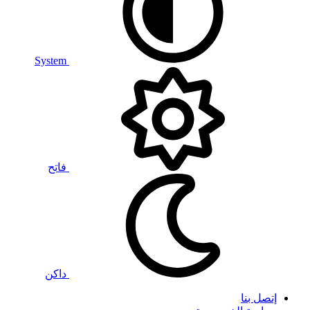
System
فاتح
داكن
إتصل بنا