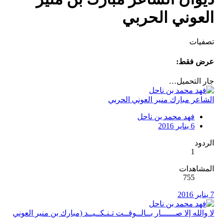
العوني الحربي
تصفيات
عرض فقط:
جار التحميل…
الشاعر مبارك منير العوني الحربي
فهد محمد بن ناحل
6 يناير 2016
الردود
1
المشاهدات
755
7 يناير 2016
لا والله إلا صــــــار بــالــوقــت تـنـكــيــد (مبارك بن منير العوني