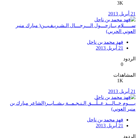
3K
21 أبريل 2013
ســـــلام يــازحـــول الـــرجـــال الـشـريـفـيــن( مبارك منير
العوني الحربي)
فهد محمد بن ناحل
21 أبريل 2013
الردود
0
المشاهدات
1K
21 أبريل 2013
يــــوم خــالـــد عــلّـــق الـنـجـمــة بـشــايــر(الشاعر مبارك بن
منير العوني)
فهد محمد بن ناحل
21 أبريل 2013
الردود