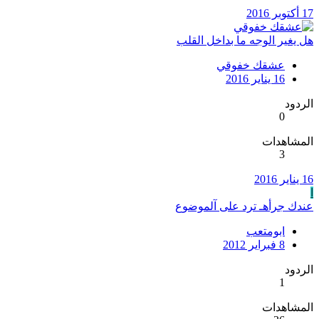
17 أكتوبر 2016
هل يغير الوجه ما بداخل القلب
عشقك خفوقي
16 يناير 2016
الردود
0
المشاهدات
3
16 يناير 2016
ا
عندك جرأهـ ترد على آلموضوع
ابومتعب
8 فبراير 2012
الردود
1
المشاهدات