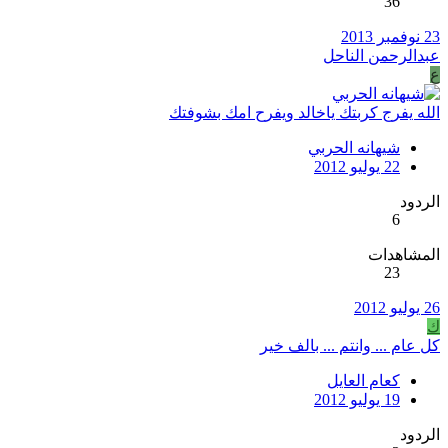
36
23 نوفمبر 2013
عبدالرحمن الناحل
ع
الله يفرج كربتك ياخالد ويفرح امك بشوفتك
شيهانه الحربي
22 يوليو 2012
الردود
6
المشاهدات
23
26 يوليو 2012
ك
كل عام ... وانتم ... بالف خير
كعام العايل
19 يوليو 2012
الردود