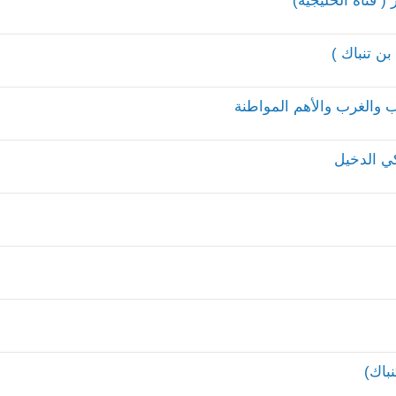
 قناة الخليجية)
ن تنباك )
ب والغرب والأهم المواطنة
كي الدخيل
باك)